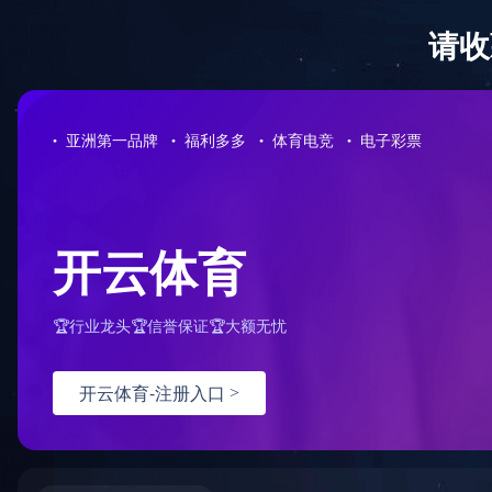
首 页
公司概况
党建工作