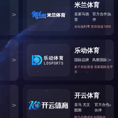
媒体聚焦
行业资讯
视频专栏