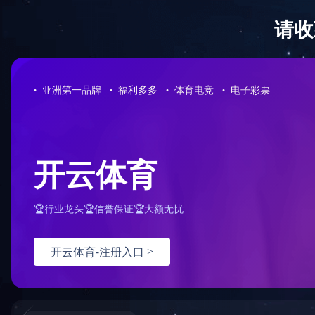
首 页
公司概况
党建工作