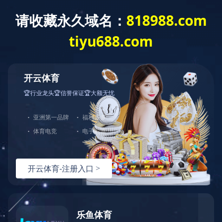
首 页
公司概况
党建工作
经营发展